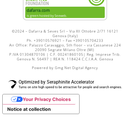
©2024 – Dafarra & Seves Srl – Via XII Ottobre 2/71 16121
Genova (Italy)
Ph. +39010576921 – Fax +390105704233
Air Office: Palazzo Caravaggio, 5th floor – via Cassanese 224
20090 Segrate Milano Oltre (MI)
P.IVA 01304870106 | C.F. 00241860105| Reg. Imprese Trib.
Genova N. 56497 | REA N. 118424 C.C.I.A.A. Genova
Powered by
Gmg Net Digital Agency
Optimized by Seraphinite Accelerator
Turns on site high speed to be attractive for people and search engines.
Your Privacy Choices
Notice at collection